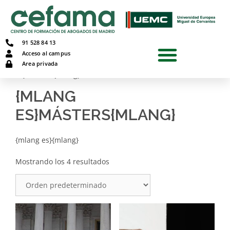
91 528 84 13
Acceso al campus
Inicio
/
{mlang es}Penal{mlang}
/ {mlang
Area privada
es}Másters{mlang}
{MLANG
ES}MÁSTERS{MLANG}
{mlang es}{mlang}
Mostrando los 4 resultados